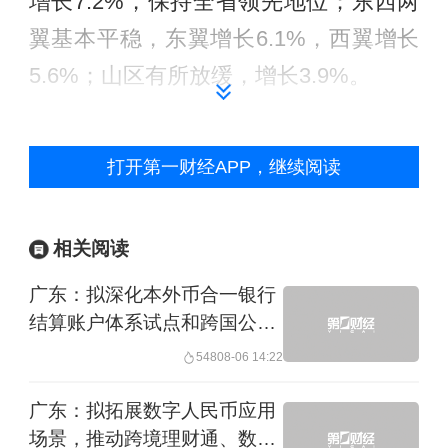
增长7.2%，保持全省领先地位；东西两
翼基本平稳，东翼增长6.1%，西翼增长
5.6%；山区有所放缓，增长3.9%。
广东省统计局指出，部分地市上半年地
打开第一财经APP，继续阅读
区生产总值增速处于近年低位。从2013
年来各季度累计经济增速看，云浮、阳
江、揭阳等地市增速处于各季度累计增
相关阅读
速的最低位，且进一步提升压力较大。
广东：拟深化本外币合一银行
结算账户体系试点和跨国公司
此间的一大背景是，2008年后，广东推
本外币一体化资金池试点
548
08-06 14:22
出产业、劳动力“双转移战略”，广东欠发
广东：拟拓展数字人民币应用
达区域高速崛起，连续6年增速超过珠三
场景，推动跨境理财通、数字