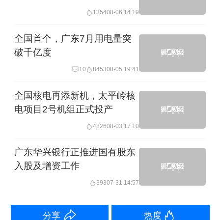
角。不过2015年后，粤东西北GDP增
人民币跨境支付等试点扩容
1354
08-06 14:19
速、财政收入增速都落后于珠三角。从
全国首个，广东7月用电量突
区域GDP增速变异系数看，区域增速差
破千亿度
异在长期缩窄后有所扩大。今年则继续
10
8453
08-05 19:41
延续扩大的态势。
全国核电再添新机，太平岭核
珠三角与粤东西北差距的扩大，一方面
电项目2号机组正式投产
是近几年广东尤其是珠三角产业转型升
4826
08-03 17:10
级的成效不断显现，无论是珠江西岸的
广东华兴银行正推进国有股东
装备制造业、家电业的智能化，还是东
入股及增资工作
岸的智能手机等产业的发展都十分突
393
07-31 14:57
出。数据显示，上半年珠三角地区工业
增长7.5%，分别高于东翼、西翼、山区
分享
热度