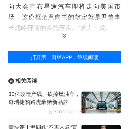
向大会宣布星途汽车即将走向美国市
场，这份框架意向书的敲定就是尹董事
长战略部署的实施落实。”该人士说。
记者了解到，世科嘉是奇瑞汽车的全资
子公司，从事汽车工程开发，奇瑞汽车
打开第一财经APP，继续阅读
旗下高端品牌星途的系列汽车都是由世
科嘉主导开发。汉姆汽车由Duke Hale在
相关阅读
2014年建立，是美国汽车经销商集团，
30亿改造产线、砍掉燃油车，
主要致力于发展非美国本土汽车公司在
奇瑞捷豹路虎豪赌新品牌
美国的销售及分销网点。在官网上，汉
25317
08-02 09:26
姆汽车宣称可以帮助汽车公司提供进入
壹快评｜尹同跃“不再内卷”宣