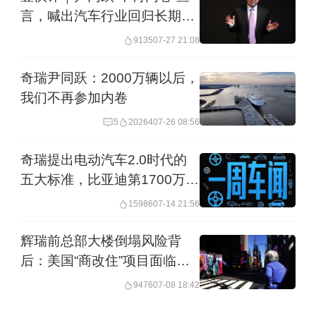
北美市场的唯一一站式方案。
言，喊出汽车行业回归长期主
义心声
9135
07-27 21:08
奇瑞汽车一位高管此前向记者表示，汉
姆汽车控股公司的高管大多有在日系品
奇瑞尹同跃：2000万辆以后，
我们不再参加内卷
牌工作的经验，在美国市场，他们经历
或以经销商身份参与了日本、韩国汽车
5
20264
07-26 08:56
在美国汽车的崛起，这些人相对来说是
奇瑞提出电动汽车2.0时代的
一群风险偏好较高、支持冒险的经销
五大标准，比亚迪第1700万整
车下线｜一周车闻
商，他们押宝的可能是中国汽车以及中
15986
07-14 21:56
国智能化汽车，在未来十年在全球范围
辉瑞前总部大楼倒塌风险背
内尤其是美国市场崛起的新机会。
后：美国“商改住”项目面临安
全大考
9476
07-08 18:42
上述奇瑞汽车高管透露，2017年起汉姆