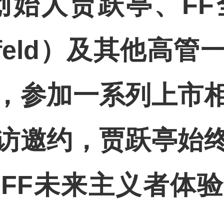
创始人贾跃亭、
FF
feld
）及其他高管
，参加一系列上市
访邀约，贾跃亭始
顿
FF
未来主义者体验