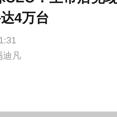
将达4万台
1:31
冯迪凡