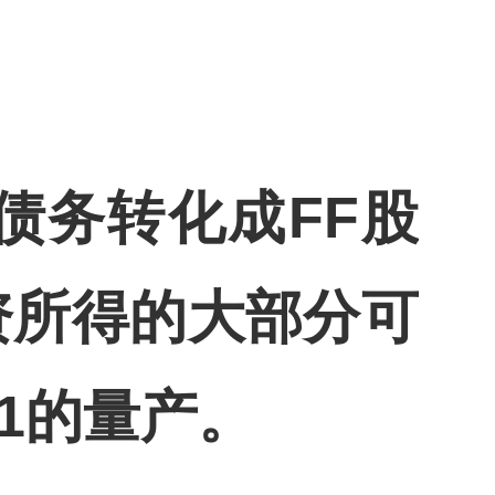
债务转化成
FF
股
资所得的大部分可
1
的量产。