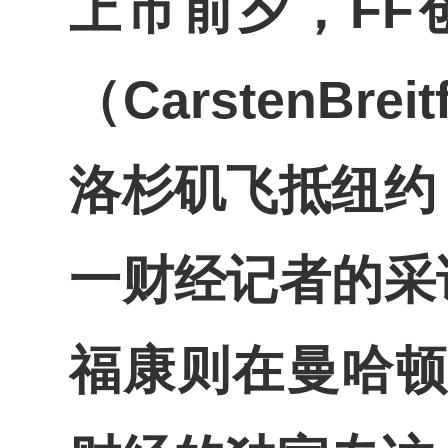
上市前夕，
FF
（
CarstenBreit
洛杉矶飞抵纽约
一财经记者的采
福康则在曼哈