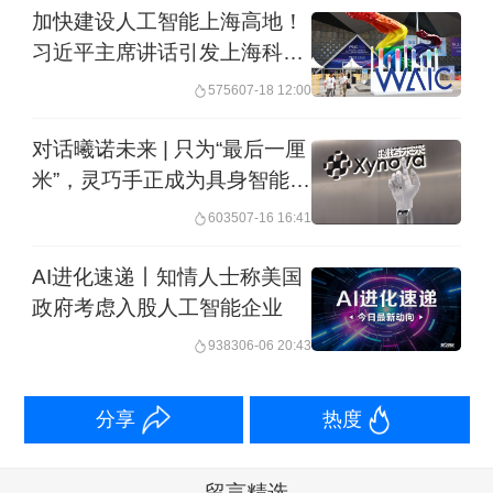
加快建设人工智能上海高地！
习近平主席讲话引发上海科技
界热烈反响
5756
07-18 12:00
对话曦诺未来 | 只为“最后一厘
米”，灵巧手正成为具身智能的
胜负手
6035
07-16 16:41
AI进化速递丨知情人士称美国
政府考虑入股人工智能企业
9383
06-06 20:43
分享
热度
留言精选