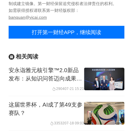
制或建立镜像。第一财经保留追究侵权者法律责任的权利。
如需获得授权请联系第一财经版权部：
banquan@yicai.com
打开第一财经APP，继续阅读
相关阅读
安永诣雅元核引擎™2.0新品
发布：从知识问答迈向成果交
付
2904
07-21 15:21
这届世界杯，AI成了第49支参
赛队？
33532
07-18 09:03