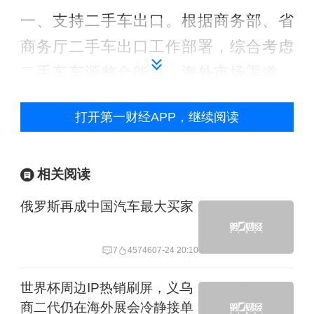
一、支持二手车出口。根据商务部、省
商务厅二手车出口工作部署，综合考虑
二手车车源整合能力、海外市场渠道、
售后服务保障能力、信用记录等情况，
打开第一财经APP，继续阅读
支持符合条件的企业开展二手车出口业
务。指导二手车出口企业申领出口许可
相关阅读
证。支持企业、行业协会根据标准管理
的有关规定起草、申报二手车出口标
俄罗斯再成中国汽车最大买家
准。（市商务局负责）
7
45746
07-24 20:10
二、优化出口业务流程。全市车管所和
世界杯周边IP热销刷屏，义乌
二手车交易市场机动车登记服务站均可
商二代仍在海外展会冷静接单