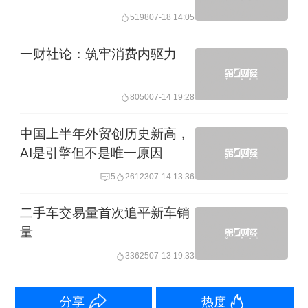
受理二手车转让过户和转让待出口业
5198
07-18 14:05
务。支持和鼓励企业在汽车口岸建设二
一财社论：筑牢消费内驱力
手车登记服务站，提供转让过户、转让
待出口等二手车出口所涉及车务的一站
8050
07-14 19:28
式服务。简化二手车转让待出口的手
中国上半年外贸创历史新高，
续，对出口的二手车核发临时行驶车号
AI是引擎但不是唯一原因
牌，降低企业运营成本。企业需批量办
5
26123
07-14 13:36
理二手车出口业务时，车管部门会同出
口企业结合工作实际，开通绿色通道加
二手车交易量首次追平新车销
量
快办理。（市公安局负责）
33625
07-13 19:33
三、便利车辆转让过户。设置“二手中小
分享
热度
客车出口周转指标”，专项用于二手车出