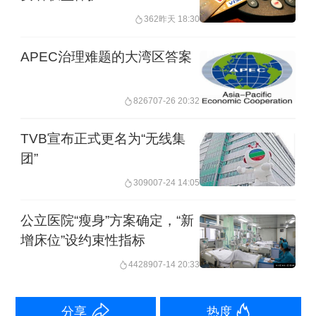
362
昨天 18:30
性病患者等。
APEC治理难题的大湾区答案
随着以老龄人为主的公立医院服务人数
明显增多，香港医疗资源投入开始有所
8267
07-26 20:32
倾斜。冯康说，过去几十年以来，香港
TVB宣布正式更名为“无线集
特区政府的医疗支出基本为公营和私营
团”
各占一半，总体医疗资源投入占GDP的
3090
07-24 14:05
5%~6%左右。但最近这一比例已经上涨
公立医院“瘦身”方案确定，“新
到7%。与此同时，近两三年间，香港特
增床位”设约束性指标
区政府在公立医疗方面投入有所增加。
44289
07-14 20:33
目前，在7％的医疗资源投入中， 4%是
公立体系，3%是私营体系。
分享
热度