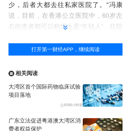
少，后者大都去往私家医院了。”冯康
说，目前，在香港公立医院中，60岁左
右的患者都可以称得上是“年轻人”，住院
病区的服务对象往往是80岁、90岁，甚
至100岁的高龄老人。
打开第一财经APP，继续阅读
在香港的医疗体制布局中，有公营的部
相关阅读
分，也有私营的部分。其中公立医院是
大湾区首个国际药物临床试验
香港医疗服务的主体，由独立的法律机
项目落地
构医院管理局管辖。据冯康介绍，香港
858
6小时前
公立医院承担四大责任，其中就包括照
顾社会中相对低收入者以及有特别需求
广东立法促进粤港澳大湾区消
费者权益保护
的群众，比如伤残人士、老龄人士、慢