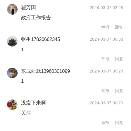
和新业态，如数字经济、共享经济等。
兼任核心技术人员，近3成公司实控人拥
翟芳国
3. **创新主导**：科技创新在新质生产力中发
2024-03-07 02:28
挥主导作用，不仅是技术进步的动力，也是经
有博士学历，科创板股权激励覆盖率达
政府工作报告
济社会发展的关键因素。
到65%。
举报
回复
4. **价值创造**：新质生产力代表了新技术的
应用，它能够创造新的价值，满足市场和社会
张生17820662345
2024-03-07 00:38
的新需求。
举报
文章作者
5. **动能转换**：新质生产力通过重塑经济结
1
构和产业链条，为经济发展注入新的动能。
举报
回复
6. **融合发展**：新质生产力鼓励不同产业之
黄思瑜
间的融合，通过跨界合作创造新的增长点。
东成西就13960301099
2024-03-07 00:24
1
在当前数字经济时代，新质生产力的发展对于
第一财经广告合作，
请点击这里
提升国家竞争力、推动经济结构优化升级具有
举报
回复
此内容为第一财经原创，著作权归第一财经所有。未经第一财
重要意义。中国在新发展阶段加快形成新质生
经书面授权，不得以任何方式加以使用，包括转载、摘编、复
产力的过程中，需要解决的重点和难点问题包
没瘦下来啊
2024-03-07 00:20
制或建立镜像。第一财经保留追究侵权者法律责任的权利。
括技术创新体系的完善、产业结构的调整、市
如需获得授权请联系第一财经版权部：
关注
场环境的优化以及人才培养等方面。
banquan@yicai.com
举报
回复
总的来说，新质生产力是当代经济社会发展的