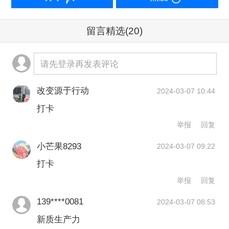
会嘉宾均认为，国产替代不仅是技术和
留言精选
(20)
产品的替代，更是体系化、系统化的迭
代过程。
请先登录再发表评论
崔山认为，国产替代是要构建起一个从
改变源于行动
2024-03-07 10:44
底层技术到顶层解决方案完全自主可控
打卡
的产业链。陈虎也称，“目前我国高端数
举报
回复
控机床的国产化率偏低，海外品牌长期
小芒果8293
2024-03-07 09:22
占据中国市场，我们还需加大高端工业
打卡
母机国产化应用示范的规模效应，着力
举报
回复
打造自主可控，安全可靠的产业链供
139****0081
2024-03-07 08:53
应。”
新质生产力