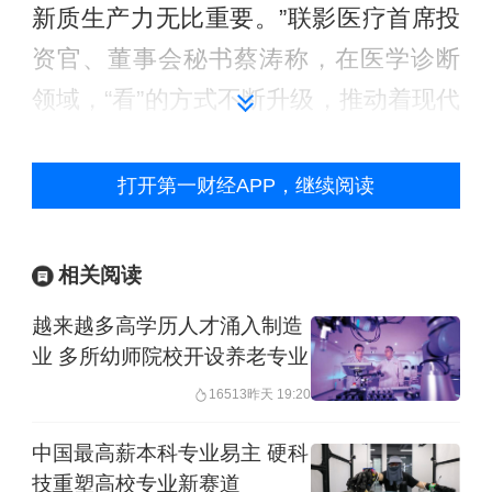
新质生产力无比重要。”联影医疗首席投
资官、董事会秘书蔡涛称，在医学诊断
领域，“看”的方式不断升级，推动着现代
医疗科技的更新与进步。
打开第一财经APP，继续阅读
中控技术董事长、总裁崔山表示，新质
生产力扎根于科技创新的土壤，孕育着
相关阅读
产业转型升级的新生力量。从集散控制
越来越多高学历人才涌入制造
系统(DCS)到安全仪表系统(SIS)，再到
业 多所幼师院校开设养老专业
自主研发的智能运行管理与控制系统
16513
昨天 19:20
(OMC)和流程工业过程模拟与设计平台
(APEX)，每一项产品的问世都是对传统
中国最高薪本科专业易主 硬科
技重塑高校专业新赛道
生产模式的革新和生产力质的飞跃。