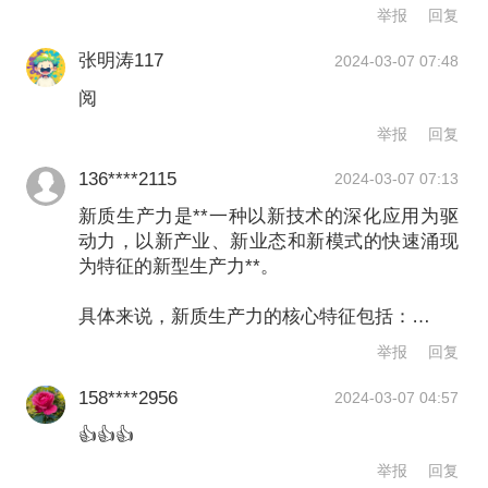
举报
回复
据了解，在已上市的科创板公司中，6成
张明涛117
2024-03-07 07:48
公司的核心产品或技术正在相关领域推
阅
动实现进口替代，3成公司的产品或在研
举报
回复
项目在行业内具有首创性，超6成公司入
136****2115
2024-03-07 07:13
选国家级“专精特新”小巨人和制造业“单
新质生产力是**一种以新技术的深化应用为驱
项冠军”。
动力，以新产业、新业态和新模式的快速涌现
为特征的新型生产力**。
人才是企业创新、加快形成新质生产力
具体来说，新质生产力的核心特征包括：
的第一资源，企业家精神及人才激励是
举报
回复
1. **技术驱动**：新质生产力的发展依赖于高
创新的首要驱动要素。目前，科创板超6
新技术的研发和应用，这些技术包括但不限于
158****2956
2024-03-07 04:57
信息技术、生物技术、新材料技术等。
成公司的创始团队为科学家、工程师等
👍👍👍
2. **产业更新**：新质生产力推动传统产业的
科研人才或行业专家，近3成公司实控人
转型升级，同时催生了一系列新经济、新产业
举报
回复