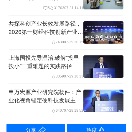
5
31703
07-31 14:11
科德数控董事、总经理陈虎认为，新质
共探科创产业长效发展路径，
生产力的“新”离不开劳动工具的“新”，数
2026第一财经科技创新产业融
控机床作为“工业母机”，是装备制造的重
合发展大会在沪举行
7430
07-29 20:15
要基础。
上海国投先导温治:破解“投早
投小”三重难题的实践路径
高端制造业是国家经济发展的推动力和
3059
07-29 18:33
重要支柱，是未来全球经济发展的主导
力量与科技创新的主阵地。加快实现制
申万宏源产业研究院杨件：产
业化视角锚定硬科技发展主线
造业产业链、供应链各环节的自主可
详解四大核心赛道长期成长机
6407
07-28 18:52
控，已成为新发展阶段下的行业共识。
遇
但是实现国产替代仍存难点与挑战，与
分享
热度