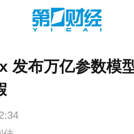
niMax 发布万亿参数
假
2:34
刘佳