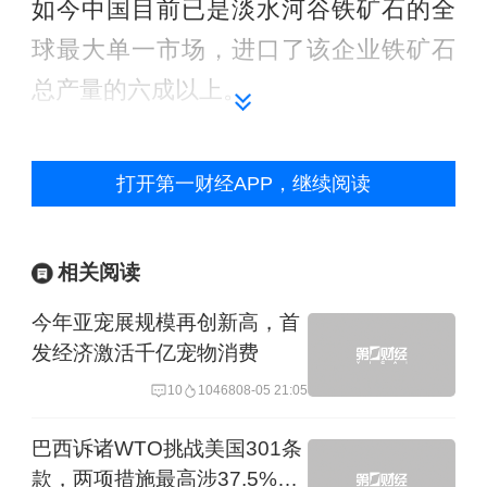
如今中国目前已是淡水河谷铁矿石的全
球最大单一市场，进口了该企业铁矿石
总产量的六成以上。
4月8日，淡水河谷-中南大学低碳与氢冶
打开第一财经APP，继续阅读
金联合实验室启动，自当日起向采矿和
钢铁行业所有科研人员开放，推动中国
相关阅读
钢铁行业更快发展新质生产力及更早实
现绿色转型。
今年亚宠展规模再创新高，首
发经济激活千亿宠物消费
同时，巴西有非常丰富的热带林资源和
10
10468
08-05 21:05
发展人工林的自然条件，是世界上森林
巴西诉诸WTO挑战美国301条
资源最为丰富的国家之一。
款，两项措施最高涉37.5%关