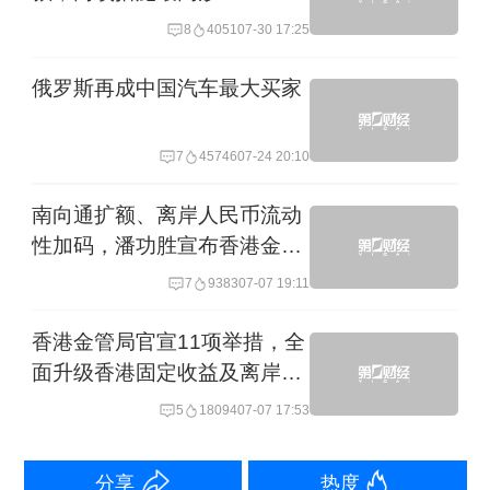
税税率
8
4051
07-30 17:25
书赞桉诺首席执行官（CEO）舒卡
（Walter Schalka）日前在上海向第一财
俄罗斯再成中国汽车最大买家
经记者表示，中国是书赞桉诺最大的木
7
45746
07-24 20:10
浆出口目的地，也是全球增长最快的市
场之一，将进一步扩大在中国的业务布
南向通扩额、离岸人民币流动
局。
性加码，潘功胜宣布香港金融
系列利好
7
9383
07-07 19:11
舒卡告诉记者：“中国是世界上最大的木
香港金管局官宣11项举措，全
浆和纸制品消费国之一，也是增长最快
面升级香港固定收益及离岸人
的市场，具有很大发展潜力。”他表示，
民币市场建设
5
18094
07-07 17:53
过去近20年里，得益于中国造纸行业的
蓬勃发展，中国已成为书赞桉诺木浆出
分享
热度