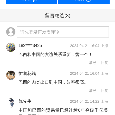
口量最大的目的地市场。
留言精选
(3)
书赞桉诺早在上世纪80年代起就在中国
开展木浆销售业务。2007年，书赞桉诺
请先登录再发表评论
在上海设立办事处。随着中国市场需求
182****3425
2024-04-21 16:04
上海
进一步提升，2020年，书赞桉诺上海办
巴西和中国的友谊关系重要，赞一个！
事处注册成为全资子公司，负责亚洲地
举报
回复
区的木浆销售业务。2023年，书赞桉诺
忙着花钱
2024-04-21 16:04
上海
亚洲研创中心在上海落成。
巴西的肉类出口到中国，效率很高。
举报
回复
舒卡透露中国市场已经占到公司全球木
陈先生
2024-04-21 14:22
上海
浆出口量的40%，并且还以比较稳定的
中国和巴西的贸易量已经连续6年突破千亿美
速度在增长。在华经营的40年里，该公