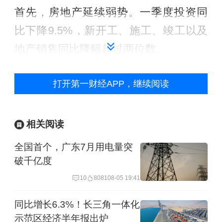
首先，房地产延续弱势。一季度投资同
比下降9.5%，新开工、施工、竣工以及
地产销售同比降幅超过两位数。
其次，当前消费者信心尚未明显修复，
打开第一财经APP，继续阅读
消费尚未出现趋势性加速改善，一季度
社零同比增长4.7%。
相关阅读
第三，国内通胀维持低位。一季度名义
全国首个，广东7月用电量突
破千亿度
GDP同比增长4.2%，GDP平减指数
10
8081
08-05 19:41
达-1.1%，与去年四季度基本持平，通缩
压力有增无减。
同比增长6.3%！长三角一体化
示范区经济半年报出炉