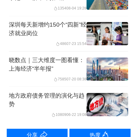
从国际经验看，应对资产负债表衰退风
1354
08-04 19:28
险，主要依靠政府端主动加杠杆。但自
深圳每天新增约150个“四新”经
2023年7月政治局会议针对地方债务问题
济就业岗位
提出“有效防范化解地方债务风险，制定
486
07-23 15:54
实施一揽子化债方案”，中央明确表态地
晓数点｜三大维度一图看懂：
方化债工作已“箭在弦上”，对政策刺激有
上海经济“半年报”
效需求形成了一定掣肘。
7585
07-20 08:38
首先，2023年31个省份中，仅浙江、上
地方政府债务管理的演化与趋
海、北京、内蒙古、新疆和西藏6省完成
势
年初两会设定固定资产投资增速目标，
10809
06-22 19:08
12个重点化债省份中仅内蒙古完成目
分享
热度