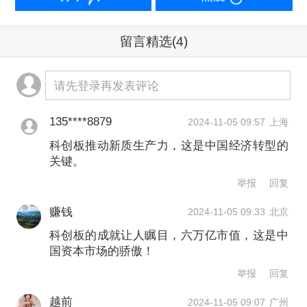
持并购重组。3个多月后，“并购六条”出
台，不仅明确支持跨界并购、允许并购
留言精选
(4)
未盈利资产，还表示将提高监管包容
请先登录再发表评论
度、提高交易效率、提升中介服务水
平，并加强监管。
135****8879
2024-11-05 09:57
上海
科创板推动新质生产力，这是中国经济转型的
严弘表示，“科创板八条”和“并购六条”推
关键。
出之后，给资本市场带来了较多的想象
举报
回复
空间和发展动机。今年9月底之前，资本
赚钱
2024-11-05 09:33
北京
市场交易较为低迷，对实体经济的支撑
科创板的成就让人瞩目，六万亿市值，这是中
国资本市场的骄傲！
力度也不够大，但是“科创板八条”和“并
举报
回复
购六条”推出之后，市场有了较多的正向
越前
2024-11-05 09:07
广州