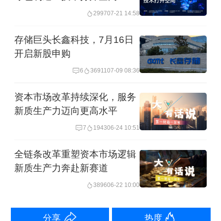
(上海交通大学上海高级金融学院学术副
2997
07-21 14:58
院长、金融学讲席教授严弘)
存储巨头长鑫科技，7月16日
开启新股申购
并购重组助力产业升级
6
36911
07-09 08:36
自宣布设立以来，科创板就一直发挥着
资本市场改革持续深化，服务
改革“试验田”功能，在发行、上市、交
新质生产力迈向更高水平
易、退市、再融资、并购重组等方面进
7
1943
06-24 10:51
行了一系列制度创新。2024年6月，证监
全链条改革重塑资本市场逻辑
会制定发布“科创板八条”，为科创板的改
新质生产力奔赴新赛道
革“再出发”指明方向。
3896
06-22 10:00
“科创板八条”的一大举措是更大力度地支
分享
热度