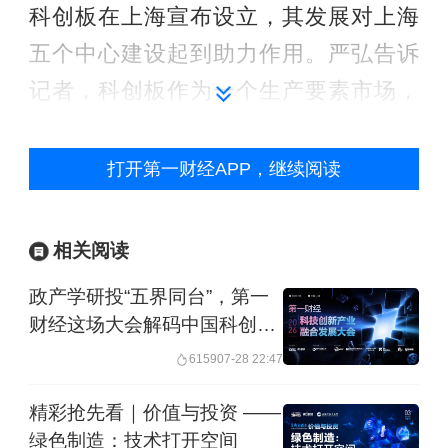
科创板在上海宣布设立，其发展对上海
五个中心建设起到助力作用。严弘告诉
记者，科创板作为一个生产要素市场，
是资本市场重要的组成部分，主要支持
科创企业发展，培养新质生产力，这对
打开第一财经APP，继续阅读
上海建设国际经济中心、国际金融中
心、国际科创中心起到重要作用，而国
相关阅读
际贸易中心和国际航运中心的建设也离
政产学研投“五界同台”，第一
不开科技创新和数字化转型的重要支
财经这场大会解码中国科创
撑。不仅聚焦上海，科创板也带动整个
的“生态力量”
6159
07-28 22:47
长三角地区的发展，并辐射全国。
精彩抢先看｜价值与投资 ——
绿色制造：技术打开空间