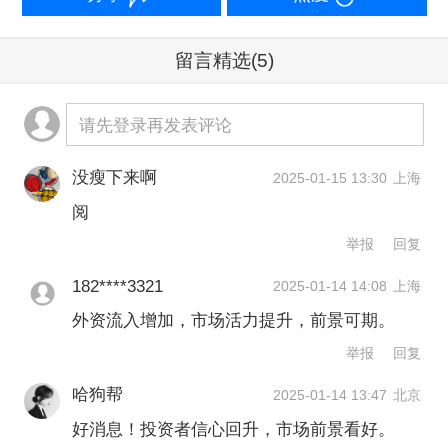
有三个方面：
留言精选
(5)
一是近期我国一揽子逆周期调节宏观政
策密集出台，传递出稳增长的积极信
请先登录再发表评论
号，增强了投资者对经济发展的信心。
没瘦下来啊
2025-01-15 13:30
上海
二是在地产、降准等一系列利好政策推
阅
举报
回复
动下，A股市场出现强势反弹，投资者对
收益的满意度较前期大幅提升。
182****3321
2025-01-14 14:08
上海
外资流入增加，市场活力提升，前景可期。
三是随着全球经济的逐步复苏和美联储
举报
回复
货币政策的转向，国际资本对我国市场
哈狗帮
2025-01-14 13:47
北京
的关注度不断提高。外资的持续流入增
好消息！投资者信心回升，市场前景看好。