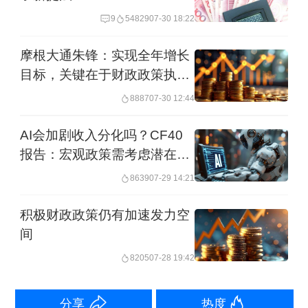
同比上升16.76点，指数重回乐观区域。
9
54829
07-30 18:22
2024年第四季度上海市企业家投资信心
摩根大通朱锋：实现全年增长
指数为102.90点，环比下降5.92点，同
目标，关键在于财政政策执行
提速
比下降0.83点，不过指数仍处于乐观区
8887
07-30 12:44
域。
AI会加剧收入分化吗？CF40
报告：宏观政策需考虑潜在供
上海财经大学社会经济指数系列课题组
需冲击
8639
07-29 14:21
总负责人、上海社会调查研究中心上财
积极财政政策仍有加速发力空
分中心主任、上海财经大学应用统计研
间
究中心主任徐国祥教授和统计与数据科
8205
07-28 19:42
学学院常宁教授分析指出，提振2024年
第四季度上海市投资者信心的主要因素
分享
热度