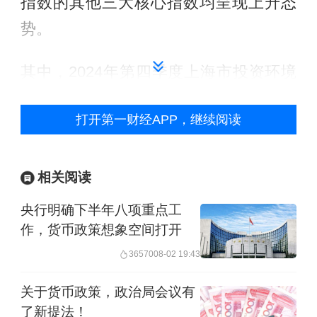
指数的其他三大核心指数均呈现上升态
势。
其中，2024年第四季度上海市投资环境
信心指数为103.15点，环比上升7.49
打开第一财经APP，继续阅读
点，同比上升2.09点，指数重回乐观区
域。
相关阅读
2024年第四季度上海市机构投资者为
央行明确下半年八项重点工
118.00点，环比上升25.76点，同比上升
作，货币政策想象空间打开
13.58点，指数重回乐观区域。2024年第
36570
08-02 19:43
四季度上海市个人投资者信心指数大幅
关于货币政策，政治局会议有
回升，为101.42点，环比上升13.08点，
了新提法！