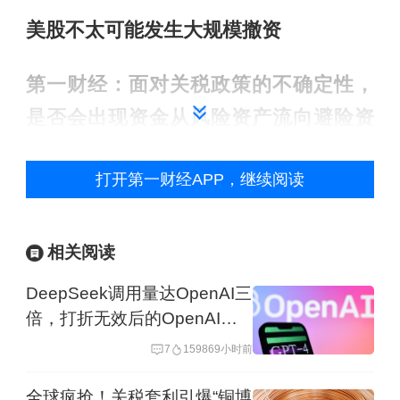
美股不太可能发生大规模撤资
第一财经：面对关税政策的不确定性，
是否会出现资金从风险资产流向避险资
产的趋势？美股是否能独立于全球经济
打开第一财经APP，继续阅读
风险保持上涨？
胡捷：
美股表现可从横向和纵向两个角
相关阅读
度分析。
DeepSeek调用量达OpenAI三
倍，打折无效后的OpenAI选
从横向来看，与其他国家股市相比，美
择免费
7
15986
9小时前
国经济依然具有独特优势。根据国际货
币基金组织（IMF）预测，2025年美国
全球疯抢！关税套利引爆“铜博