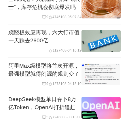
士”，库存危机会彻底爆发吗
国内生产总值（GDP）增长为2.7%，欧
9
47451
08-05 07:34
元区增长预期为1.2%。尽管美国经济面
临一定隐忧，当前经济数据表明美国经
跷跷板效应再现，六大行市值
济较为强劲，仍具较大吸引力。
一天跌去2600亿
11274
08-04 16:12
从纵向分析，美股的上涨由多个因素推
阿里Max级模型将首次开源，
动。首先，美元流动性宽松为市场带来
最强模型就得闭源的规则变了
资金充裕，利好股市。其次，技术革
9
12731
08-04 15:10
命，尤其是AI的进展，成为推动美股上
DeepSeek模型单日吞下8万
涨的重要动力。尽管有人担心AI泡沫类
亿Token，OpenAI打折追赶
似于互联网泡沫，但我认为，当前的泡
5
72468
08-03 13:00
沫规模远小于本世纪初的互联网泡沫，