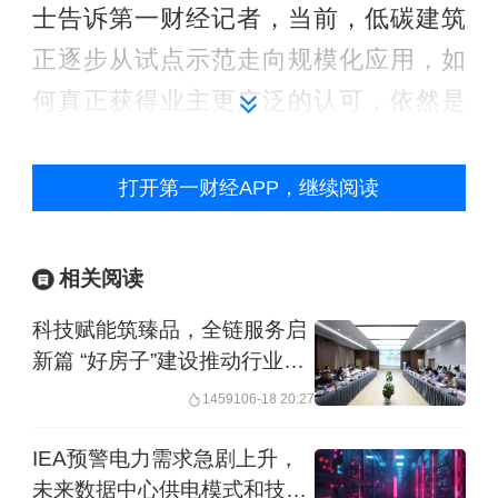
士告诉第一财经记者，当前，低碳建筑
正逐步从试点示范走向规模化应用，如
何真正获得业主更广泛的认可，依然是
开发商和建设方需要应对的考验。除了
初始造价高、消费有顾虑等市场问题以
打开第一财经APP，继续阅读
外，建筑行业还面临碳排放核算困难等
体系问题，而解决这些障碍需要来自多
相关阅读
方的共同努力。
科技赋能筑臻品，全链服务启
新篇 “好房子”建设推动行业高
建筑减碳“下半场”
质量发展
14591
06-18 20:27
中国建筑节能协会发布的《2024中国城
IEA预警电力需求急剧上升，
乡建设领域碳排放研究报告》显示，
未来数据中心供电模式和技术