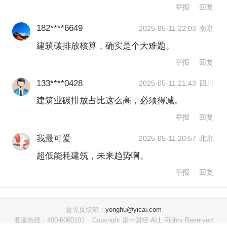
举报
回复
米”写进了发展规划中。
182****6649
2025-05-11 22:03
南京
节能和低碳是绿色建筑两个紧密联系的
建筑碳排放核算，确实是个大难题。
维度。“以前我们说起低碳建筑会把它笼
举报
回复
统地分为城市和农村建筑，但是现在几
133****0428
2025-05-11 21:43
四川
乎所有细分领域的建筑都在往这个方向
建筑业碳排放占比这么高，必须得减。
举报
回复
努力，包括居建、公建、新建、既改和
农村单体建筑等，各种试点层出不穷。
我最可爱
2025-05-11 20:57
北京
特别是农村房，因为农宅的产权归属归
超低能耗建筑，未来趋势啊。
举报
回复
农民集体所有，而且乡村有丰富的可再
生能源资源，所以打造零碳农宅很有竞
意见反馈箱：
yonghu@yicai.com
争力。”付宇说。
客服热线：400-6060101
Copyright 第一财经 ALL Rights Reserved