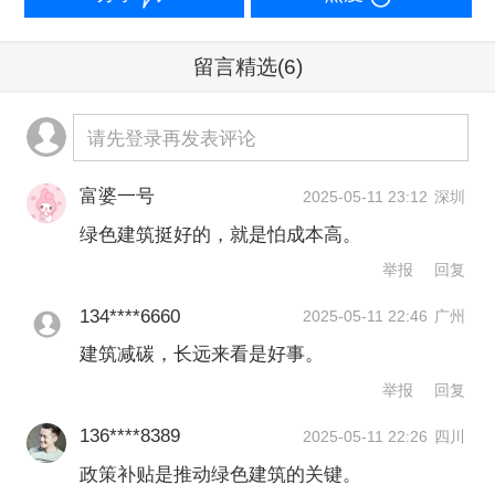
国建筑节能协会副秘书长付宇介绍，制
定指标和给予补贴是推动过去数年建筑
留言精选
(6)
业排放占比下降和绿色建筑比重提升的
两个重要原因。
请先登录再发表评论
国家发改委和住建部去年联合印发的
富婆一号
2025-05-11 23:12
深圳
绿色建筑挺好的，就是怕成本高。
《加快推动建筑领域节能降碳工作方
举报
回复
案》明确提出，到2025年我国城镇新建
134****6660
建筑将全面执行绿色建筑标准，新建超
2025-05-11 22:46
广州
建筑减碳，长远来看是好事。
低能耗、近零能耗建筑面积较2023年增
举报
回复
长0.2亿平方米以上。对此，许多地方积
136****8389
2025-05-11 22:26
四川
极响应。例如北京就把“到2025年累计推
政策补贴是推动绿色建筑的关键。
广超低能耗建筑规模力争达到500万平方