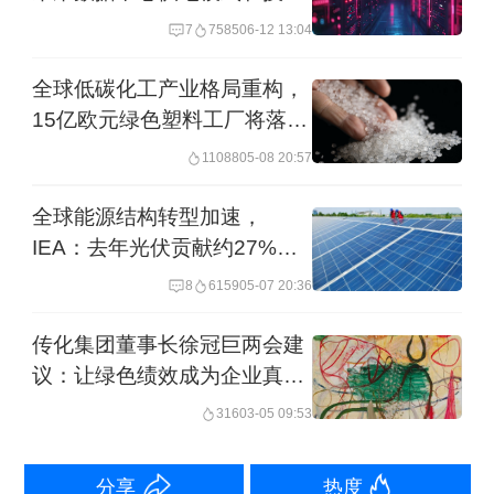
风向是啥
2022年建筑业建造能耗和建筑运行能耗
7
7585
06-12 13:04
分别占全国能源消费总量的22.8%和
全球低碳化工产业格局重构，
22.0%，建筑业合计能耗占比高达
15亿欧元绿色塑料工厂将落地
44.8%。同时，建筑业的碳排放占到全
中国
11088
05-08 20:57
国能源相关碳排放的48.3%。
全球能源结构转型加速，
IEA：去年光伏贡献约27%需
尽管这一数字相当庞大，但对比过去已
求增量
8
6159
05-07 20:36
经有所下降。两年前上述机构发布的年
度报告显示，建筑业占全国能耗和碳排
传化集团董事长徐冠巨两会建
议：让绿色绩效成为企业真实
放的比重分别是45.5%和50.9%。而在近
资产
316
03-05 09:53
期绿色创新发展研究院举行的“建筑零碳
化：共塑城市可持续未来”讨论会上，中
分享
热度