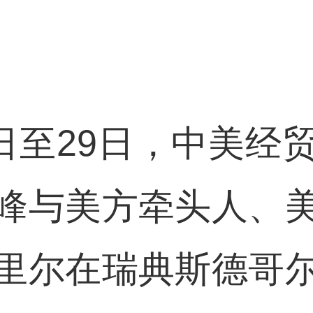
8日至29日，中美经
峰与美方牵头人、
里尔在瑞典斯德哥