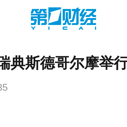
瑞典斯德哥尔摩举
35