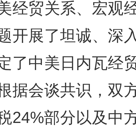
美经贸关系、宏观
题开展了坦诚、深
定了中美日内瓦经
根据会谈共识，双
税24%部分以及中