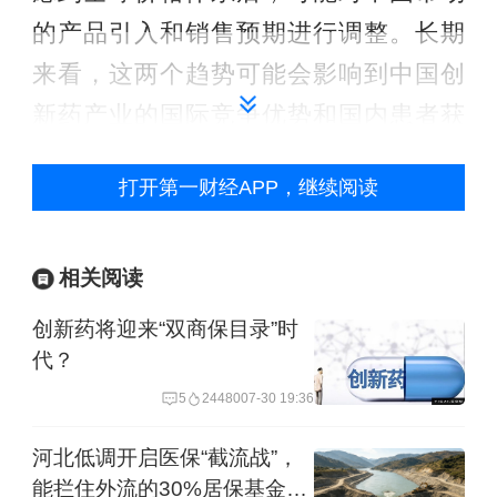
的产品引入和销售预期进行调整。长期
来看，这两个趋势可能会影响到中国创
新药产业的国际竞争优势和国内患者获
益。
打开第一财经APP，继续阅读
但改变正在发生。国家医保局近日再次
提出“研究实行新上市药品首发价格机
相关阅读
制，分类优化挂网服务”，并在支付端释
创新药将迎来“双商保目录”时
放出“通过协商合理确定商保创新药目录
代？
内药品结算价，探索更严格的价格保密
5
24480
07-30 19:36
机制”的积极信号。
河北低调开启医保“截流战”，
能拦住外流的30%居保基金
在“真创新”的定价“天花板”突破之后，张