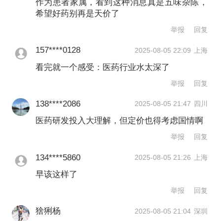
指与支付方的谈判价格实现保密。市场
作为患者家属，看到这种消息真是五味杂陈，
希望好药别再是天价了
实际交易价格不等同于谈判价格。
举报
回复
作为创新药的主要支付方，国家医保局
157****0128
2025-08-05 22:09
上海
自2019年开始，在基本医保目录的调整
看完就一个感受：医药行业水太深了
工作中借鉴国际做法，按照企业意愿对
举报
回复
部分药品施行谈判价格保密制度。近年
138****2086
2025-08-05 21:47
四川
来，“国谈”中政府与企业在协议中约定的
医药研发投入大理解，但定价也得考虑国情啊
举报
回复
具体方案和条款通常不予公开，属于保
密内容。
134****5860
2025-08-05 21:26
上海
早该这样了
根据国家医保局公开数据梳理，新药谈
举报
回复
判企业要求不公开谈判支付标准的申报
猞猁杨
2025-08-05 21:04
深圳