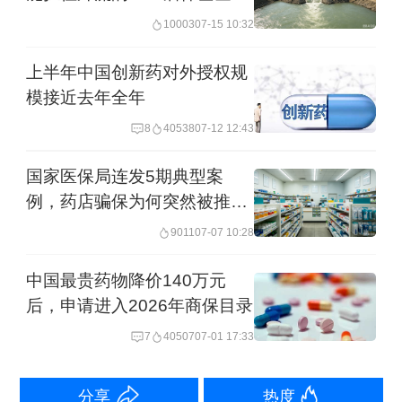
吗？
10003
07-15 10:32
妍们期待着通过患者自费价格封顶和更
严格的价格保密机制，增加国内患者用
上半年中国创新药对外授权规
模接近去年全年
药的可及性，同时增强海外价格的竞争
力。
8
40538
07-12 12:43
国家医保局连发5期典型案
那么，当前国内的创新药价格保密机制
例，药店骗保为何突然被推到
究竟做得如何？如何针对约束力相对较
台前？
9011
07-07 10:28
弱的商保创新药目录，推出更严格的价
中国最贵药物降价140万元
格保密举措？
后，申请进入2026年商保目录
7
40507
07-01 17:33
药企全球定价策略的影响因素
当谈及对创新药进行“价格保密”，首先需
分享
热度