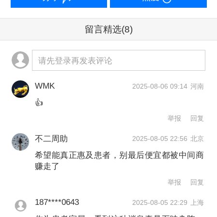
要厘清的概念是对什么价格进行保密。
留言精选
(8)
目前我国对药品全生命周期的不同阶段
请先登录再发表评论
进行差异化价格管理：在新药上市阶段
允许市场自由定价；再通过国家医保药
WMK
2025-08-06 09:14
河南
品目录谈判（即“国谈”）进行创新药医保
👍
准入和支付标准制定；继而基于市场竞
举报
回复
争情况等开展续约调价；最后将专利到
不二周助
2025-08-05 22:56
北京
期的成熟品种逐步纳入集采范围，并持
希望能真正惠及患者，别最后便宜都被中间商
赚走了
续推动药品价格监测与治理。
举报
回复
创新药行业所期待的“价格保密”，通常是
187****0643
2025-08-05 22:29
上海