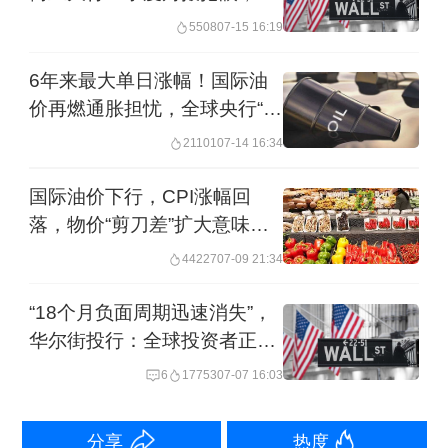
作用显现
5508
07-15 16:19
息称OPEC+将在明年一季度暂停增产，
对油市形成一定支撑，但原油价格走跌
6年来最大单日涨幅！国际油
价再燃通胀担忧，全球央行“鹰
趋势并未改变。
派”风险上升
21101
07-14 16:34
下一轮调价窗口将在11月24日24时开
国际油价下行，CPI涨幅回
启，多家机构预计新一轮成品油调价下
落，物价“剪刀差”扩大意味着
调概率较大。
什么
44227
07-09 21:34
展望后市，隆众资讯表示，OPEC+的增
“18个月负面周期迅速消失”，
华尔街投行：全球投资者正重
产氛围确定将贯穿今年11月至12月，供
燃对印度资产兴趣
6
17753
07-07 16:03
应逐渐充裕带来的利空压力仍在。此
外，全球经济和需求表现疲软，基本面
分享
热度