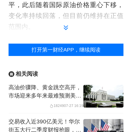
平，此后随着国际原油价格重心下移，
变化率持续回落，但目前仍维持在正值
范围内。
金联创分析师徐鹏表示，欧佩克+
打开第一财经APP，继续阅读
（OPEC+）成员国决定将今年12月石油
产量目标上调13.7万桶/日，加大了投资
相关阅读
者对供应过剩的担忧，油价承压下跌。
高油价骤降、黄金跳空高开，
同时，美联储内部政策分歧令市场对年
市场迎来多年来最难预测美联
内美联储再次降息持观望态度，美元持
储决议
18249
07-27 16:19
续走强使得以美元计价的原油承压。此
外，在库存方面，美国原油库存超市场
交易收入近390亿美元！华尔
街五大行二季度财报抢眼，AI
预期增加也导致油价承压。此间虽有消