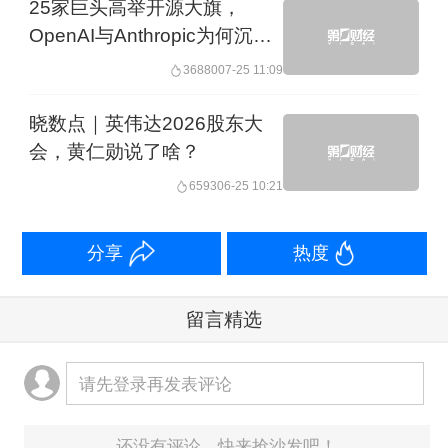
25家巨头高举开源大旗，
OpenAI与Anthropic为何沉
默？
36880
07-25 11:09
晓数点｜英伟达2026股东大
会，黄仁勋说了啥？
6593
06-25 10:21
分享
热度
留言精选
请先登录再发表评论
还没有评论，快来抢沙发吧！