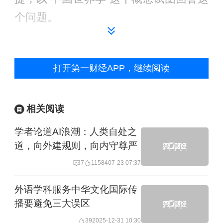
个问题。
第一问：“中国世界学”能不能体现中国
主体性？
打开第一财经APP，继续阅读
答：“中国世界学”是以中国主体性研究世
相关阅读
界的综合性学术体系，是立足中国文化
学者论道AI浪潮：人类自处之
立场、问题意识与理论智慧，构建自主
道，向外建规则，向内守尊严
知识与话语体系，服务于中国参与全球
7
11584
07-23 07:37
治理与文明互鉴，是中国特色哲学社会
科学的重要组成部分。学术研究都要体
外语学科服务中华文化国际传
播要避免三大误区
现主体性：个人的、集体的、国家的、
39
2025-12-31 10:30