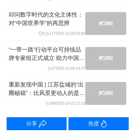
世界的，是否要体现主体性不是问题，
问题出在我们常常把这些不是问题的问
叩问数字时代的文化主体性：
对“中国世界学”的再思辨
题当作问题，就说明我们已经忽略或者
失去了主体性意识，这时就很容易陷入
5
177
2025-12-29 01:00
自说自话的自我循环，久而久之就会成
“一带一路”行动平台可持续品
为自我束缚，思路就受到局限了，就不
牌专家组正式成立 助力中国企
业塑造可持续品牌国际竞争力
知道怎么思考了。“中国世界学”概念只是
47
2025-12-09 14:27
希望提出一些新思路，拓展一些新领
重新发现中国 | 江苏盐城的“出
域，形成一些新理论。目的是“以新唤
圈秘籍”：比风景更动人的是人
文
新”“以新得新”，尝试以中国研究的主体
289
2025-10-21 12:13
性思考世界中国学研究中的中国主体性
分享
热度
如何体现，尝试将世界中国研究纳入中