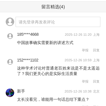
国主体性视野，推动世界中国学研究采
留言精选
(4)
取平视、平等的视角，让所有研究中国
的学者，不管是中国的还是外国的，都
请先登录再发表评论
能从正确的角度看世界、看中国。
185****4668
2025-12-26 11:20
上海
第二问：“中国世界学”能不能推动“世界
中国故事确实需要新的讲述方式
回到中国”？
举报
回复
152****1102
2025-12-26 10:59
上海
答：中华文化国际传播、世界中国学等
这种学术讨论对普通老百姓来说是不是太遥远
等，无论是理论还是实践，从中国角度
了？我们更关心的是实际生活质量
看，都是为了推动世界更客观真实地认
举报
回复
识中国。换句话说，无论是中国研究世
新手
2025-12-26 10:38
北京
界，还是世界研究中国，从中国角度来
太长没看完，谁能用一句话总结下重点？