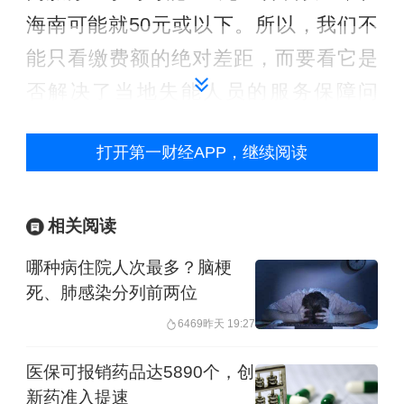
海南可能就50元或以下。所以，我们不
能只看缴费额的绝对差距，而要看它是
否解决了当地失能人员的服务保障问
题。
打开第一财经APP，继续阅读
二问：为什么费率定为0.3%？这个数字
是怎么算出来的？
相关阅读
戴卫东：0.3%的费率是经过十年试点数
哪种病住院人次最多？脑梗
死、肺感染分列前两位
据测算得出的。长护险针对的是失能这
6469
昨天 19:27
一小概率事件，失能率大约在3%左右，
这意味着它不是所有人都能享受到的保
医保可报销药品达5890个，创
新药准入提速
障。正因为是小概率事件，费率才能维