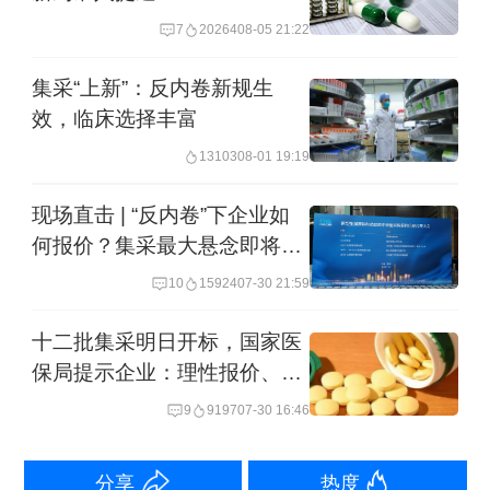
7
20264
08-05 21:22
持在一个较低水平。这个费率与工伤保
险的低风险行业缴费率相当，是最低的
集采“上新”：反内卷新规生
社会保险费率之一，充分考虑了各方承
效，临床选择丰富
受能力。
13103
08-01 19:19
现场直击 | “反内卷”下企业如
三问：那长护险的筹资会不会增加企业
何报价？集采最大悬念即将揭
和个人的负担？
晓
10
15924
07-30 21:59
戴卫东：这个问题要辩证看。从国际经
十二批集采明日开标，国家医
验看，德国和日本都是在经济不景气时
保局提示企业：理性报价、量
价相宜
建立长护险的，它本身是应对社会危机
9
9197
07-30 16:46
的制度安排，这说明这项制度本身就是
分享
热度