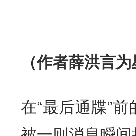
（作者薛洪言为
在“最后通牒”
被一则消息瞬间