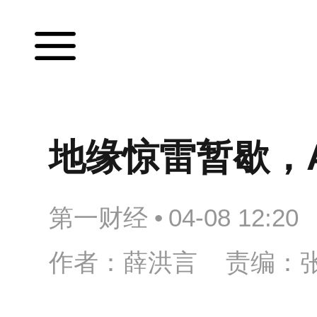
地缘惊雷暂歇，
第一财经
•
04-08 12:20
作者：薛洪言 责编：