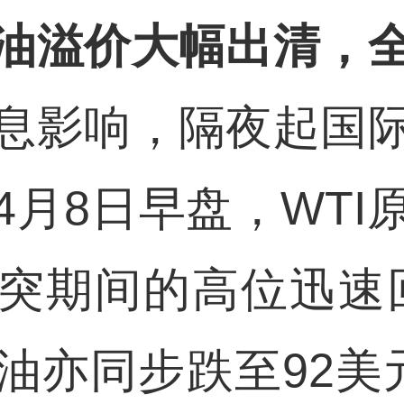
油溢价大幅出清，
息影响，隔夜起国
4月8日早盘，WTI
冲突期间的高位迅速回
油亦同步跌至92美