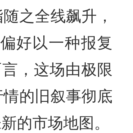
指随之全线飙升，
险偏好以一种报复
而言，这场由极限
行情的旧叙事彻底
张新的市场地图。