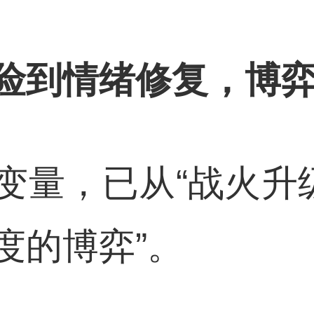
险到情绪修复，博弈
变量，已从“战火升级
度的博弈”。