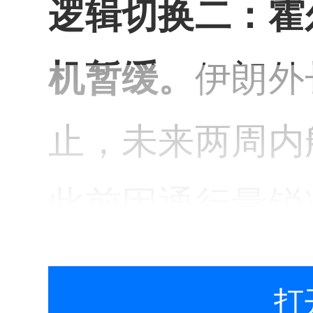
逻辑切换二：霍
机暂缓。
伊朗外
止，未来两周内
此前因通行量锐
迎来喘息窗口。
打