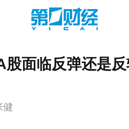
A股面临反弹还是反
张健