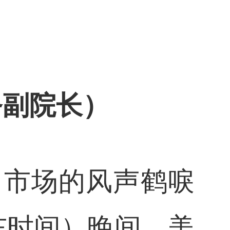
务副院长）
，市场的风声鹤唳
东时间）晚间，美