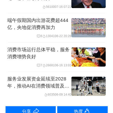
挑剔的决定，事实证明百分之百正确。
56100
07-16 07:22
他不仅把我过去做的事都做得很好，甚
端午假期国内出游花费超444
至做得更多、更好。他就是最合适的人
亿，央地促消费再加力
选。”
6
13041
06-22 20:26
“股神”致辞盛赞库克
消费市场运行总体平稳，服务
消费增势良好
巴菲特随后在股东大会开场致辞中，特
7
26681
06-16 13:02
意请即将卸任的苹果首席执行官库克接
服务业发展资金延续至2028
受全场致意。巴菲特称库克从苹果创始
年，推动AI在消费领域普及应
人史蒂夫・乔布斯手中接棒背负巨大压
用
6035
06-09 14:40
力，但库克交出亮眼答卷。“试想，要接
手史蒂夫・乔布斯的位置，还要延续他
分享
热度