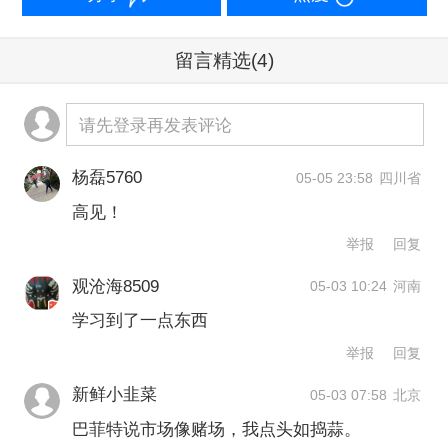
创下的辉煌业绩，这何其不易。这堪称
留言精选
(4)
美国企业管理史上的一大奇迹。当年乔
布斯离世，我们决定投入伯克希尔近一
请先登录再发表评论
成资金布局苹果时，实际上就是把这笔
资金托付给了蒂姆。而如今，他已将这
杨磊5760
05-05 23:58
四川省
高见！
笔投资做成了税前约1850亿美元的价
举报
回复
值。”
观沧海8509
05-03 10:24
河南
巴菲特谈市场
学习到了一点东西
举报
回复
一、现在非理想环境
新鲜小韭菜
05-03 07:58
北京
巴菲特说市场像赌场，我点头如捣蒜。
随着伯克希尔现金储备飙升至历史新