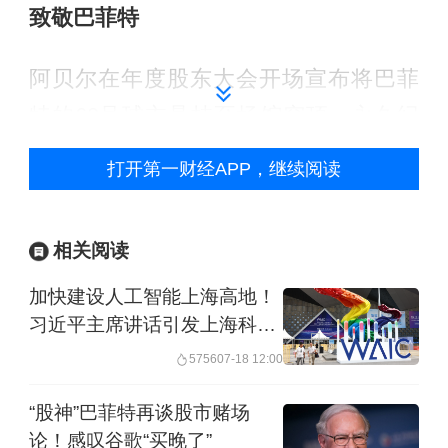
致敬巴菲特
阿贝尔在年度股东大会开场宣布将巴菲
特的60号球衣悬挂至场馆穹顶，永久纪
念这位“奥马哈股神”在集团数十年的耕耘
打开第一财经APP，继续阅读
与贡献。这件球衣与巴菲特的老搭档查
理・芒格的45号球衣一同高悬，45号象
相关阅读
征这位已故投资元老在公司的任职岁
加快建设人工智能上海高地！
月。阿贝尔表示：“我很荣幸宣布，这些
习近平主席讲话引发上海科技
球衣将永久陈列于此。”
界热烈反响
5756
07-18 12:00
巴菲特在台下接过话筒发言，再度对阿
“股神”巴菲特再谈股市赌场
贝尔大加赞赏：“我们当初做了一个无可
论！感叹谷歌“买晚了”