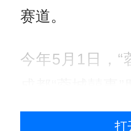
赛道。
今年5月1日，“
成都“蓉城囍事
政局合江亭婚姻
打