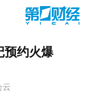
记预约火爆
会云