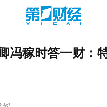
卿冯稼时答一财：
盛媛