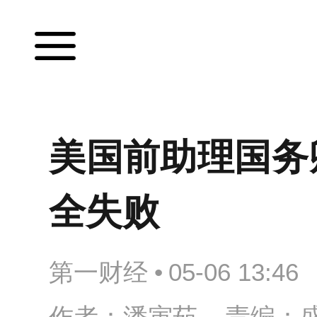
美国前助理国务
全失败
第一财经
•
05-06 13:46
作者：潘寅茹 责编：