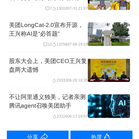
单
7
13010
07-31 21:07
长线旅游出行订单占比达46%。
美团LongCat-2.0宣布开源，
演唱会、赛事等不可回放的现场体验，
王兴称AI是“必答题”
正成为游客出发的理由。滴滴数据显
10
13258
07-06 19:10
示，五一期间，演唱会周边单量比平日
股东大会上，美团CEO王兴复
上涨88%，周华健、五月天、草莓音乐
盘两大遗憾
节等演唱会打车量位居前列，赛事周边
23333
06-26 18:35
单量比平日平均上涨185%。此外，五一
不让阿里通义独美，记者亲测
期间的赣超、楚超球场周边打车订单，
腾讯agent召唤美团助手
比平日上涨超200%，宁超、鲁超、苏超
23116
06-17 19:07
球场也都超100%。
分享
热度