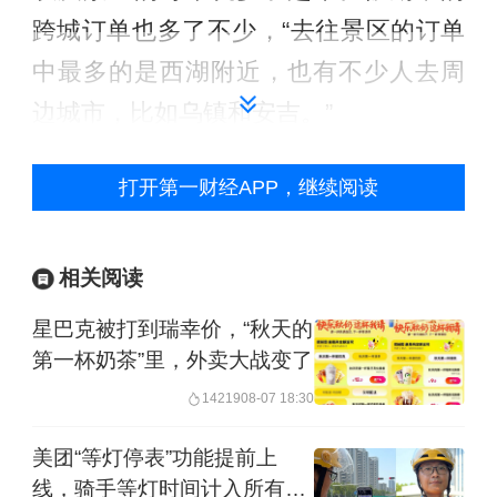
跨城订单也多了不少，“去往景区的订单
中最多的是西湖附近，也有不少人去周
边城市，比如乌镇和安吉。”
整体看，对比去年，今年人们普遍走得
打开第一财经APP，继续阅读
更远。五一期间，滴滴异地打车的用户
距离常驻城市平均612公里。2000-3000
相关阅读
公里外的异地订单同比上涨21%，3000
星巴克被打到瑞幸价，“秋天的
公里外的异地订单同比上涨34%。
第一杯奶茶”里，外卖大战变了
14219
08-07 18:30
美团《2026五一消费洞察报告》显示，
受春假叠加拼假效应驱动，今年五一期
美团“等灯停表”功能提前上
线，骑手等灯时间计入所有订
间，出行规模显著增长，300公里以上中