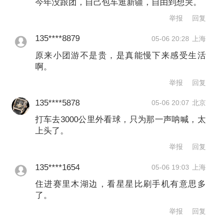
今年没跟团，自己包车逛新疆，自由到想哭。
30%，“镇江三怪”搜索量同比增长
举报
回复
203%。中山陵、明孝陵、瘦西湖、拙政
135****8879
05-06 20:28
上海
园等经典景区门票热度同步攀升。
原来小团游不是贵，是真能慢下来感受生活
啊。
更多人奔赴小城
举报
回复
135****5878
05-06 20:07
北京
今年五一假期，热门大城市不再是唯一
打车去3000公里外看球，只为那一声呐喊，太
答案，越来越多游客将目光投向了那
上头了。
些“人少、原生态、有烟火气”的小城。
举报
回复
135****1654
05-06 19:03
上海
美团数据显示，假期中中低线城市休闲
住进赛里木湖边，看星星比刷手机有意思多
玩乐订单环比增长近70%，异地用户环
了。
比增速达205%，跨城消费持续活跃。
举报
回复