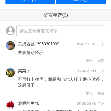
美团《2026五一消费洞察报告》显示，
今年五一假期，以中超、苏超为代表的
留言精选
(6)
体育赛事以及音乐节、演唱会等活动，
带动了一波以兴趣为核心的出行消费热
请先登录再发表评论
潮。假期期间，可容纳8万人的上海体育
东成西就13960301099
05-07 11:37
广东
场迎来人气火爆的中超联赛。比赛期
赛事拉动经济
间，“上海体育场附近酒店”的搜索热度同
举报
回复
比增长53%。
菜菜子
05-06 21:09
广州
不再打卡拍照，而是和当地人聊了两小时茶，
赛事带动的不只是住宿，也带动了本地
这趟值了。
餐饮与周边景区消费。五一期间，“苏
举报
回复
超”赛事带动淮扬菜订单量同比上涨
炒股的勇气
05-06 20:48
广州
40%；“南京鸭血粉丝”搜索量同比增长