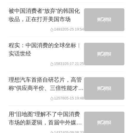
2025年，中国社会消费品零售总额突破
被中国消费者“放弃”的韩国化
了50万亿元大关，其中服务消费增速达
妆品，正在打开美国市场
到5.5%，连续三年跑赢商品零售。这意
14932
05-25 19:54
味着什么？意味着中国消费的动力，正
程实：中国消费的全球坐标︱
在从“拥有更多东西”，向“体验更多美
实话世经
好”迁移。这种从“物质”到“服务”的结构性
15831
05-17 21:25
迁移，何尝不是消费升级深化的表现
理想汽车首搭自研芯片，高管
呢？
称“供应商半价、三倍性能才值
得买”
12576
05-15 19:48
这种消费业态的升级场景，上海随处可
见。在外滩，我们能看到越来越多来自
用“旧地图”理解不了中国消费
市场的新逻辑，首届中外媒体
伦敦、巴黎的百年品牌，不再满足于仅
财经沙龙上专家这么说
14374
05-09 08:23