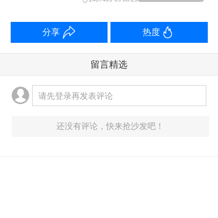
仅售卖商品，它们将时装秀场与茶道空
间结合，利用AR技术打造沉浸式体验。
分享
热度
在上海咖啡节，一个云南的咖啡庄园，
可以通过直播及时收到来自东京的订
留言精选
单，并在3天内通过跨境物流高效送达。
请先登录再发表评论
显然，消费业态升级不只是靠单点的营
销手段或平台突破，而是依赖于整个商
还没有评论，快来抢沙发吧！
业配套和营商环境的系统迭代。中国商
业的系统性功能优势，构筑了中国消费
的基础底座，也是吸引全球品牌和消费
者纷至沓来的重要原因。
意见反馈箱：
yonghu@yicai.com