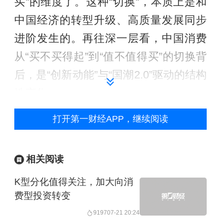
买”的维度了。​这种“切换”，本质上是和
中国经济的转型升级、高质量发展同步
进阶发生的。再往深一层看，中国消费
从“买不买得起”到“值不值得买”的切换背
后，是“创新动能”与“国潮2.0”驱动的结构
性变化。
打开第一财经APP，继续阅读
首先，毫无疑问，技术创新及其带来的
系统性商业创新，正在重塑中国的消费
结构。
过去10年，中国电商崛起、直播
相关阅读
带货，让世界看到了中国消费的“流量红
K型分化值得关注，加大向消
利”。但到了今天，比“流量”和“规模”更引
费型投资转变
人关注的是消费结构的趋势性变化。
9197
07-21 20:24