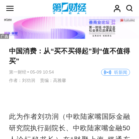
中国消费：从“买不买得起”到“值不值得
买”
第一财经
•
05-09 10:54
听新闻
作者：刘功润 责编：高雅馨
此为作者刘功润（中欧陆家嘴国际金融
研究院执行副院长、中欧陆家嘴金融50