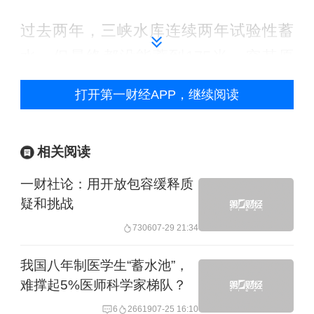
过去两年，三峡水库连续两年试验性蓄
水，但最终都没能蓄到175米。究其原
因，陆佑楣近日在接受《三峡工程报》
打开第一财经APP，继续阅读
专访时分析道，2008年蓄水过程中，水
库上游出现了一些滑坡，为慎重起见，
相关阅读
水库水位达到172米时暂停了继续上升水
一财社论：用开放包容缓释质
位。
疑和挑战
2009年是长江罕见的枯水年，为缓解下
7306
07-29 21:34
游旱情，三峡水库加大下泄流量，给下
我国八年制医学生“蓄水池”，
游补水。蓄水后期，长江来水偏枯，基
难撑起5%医师科学家梯队？
本是来多少水就放多少水，所以没能蓄
6
26619
07-25 16:10