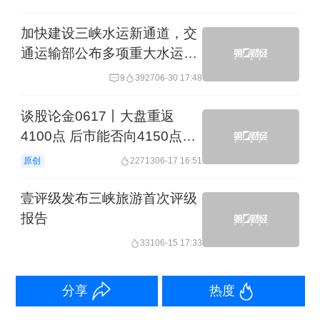
到175米。
加快建设三峡水运新通道，交
通运输部公布多项重大水运项
“现在回顾起来，还是水库起蓄的时间太
目进展
9
3927
06-30 17:48
晚，应该提前蓄水。”陆佑楣坦承。
谈股论金0617丨大盘重返
吴道喜也相当认同提前蓄水的做法。他
4100点 后市能否向4150点发
起挑战？
表示，过去三峡工程调度规程为反季节
原创
22713
06-17 16:51
调节，即“汛期泄水、枯水期蓄水”；目前
壹评级发布三峡旅游首次评级
采取的“动态控制法”实际上是将“洪水资
报告
源化”，减少汛期弃水量，这样不仅可以
331
06-15 17:33
尽早让三峡大坝过渡到175米正常运行状
态，还可确保在冬季枯水季节不占用下
分享
热度
游用水资源且有足够水量保证发电。