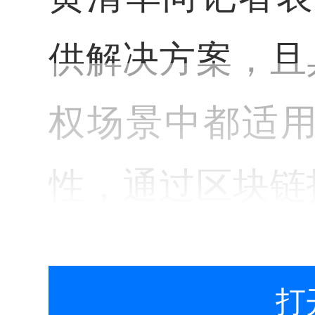
供解决方案，且
权场景中都适
性，通过区块链
Hash码(一种
打
篡改。同时面对