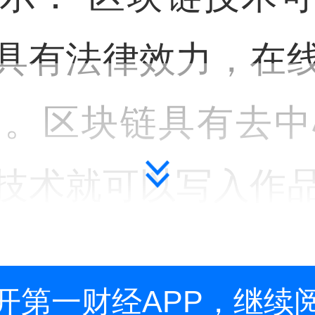
具有法律效力，在
用。区块链具有去中
技术就可以写入作
算法代码)，使原创
开第一财经APP，继续
版权市场海量版权