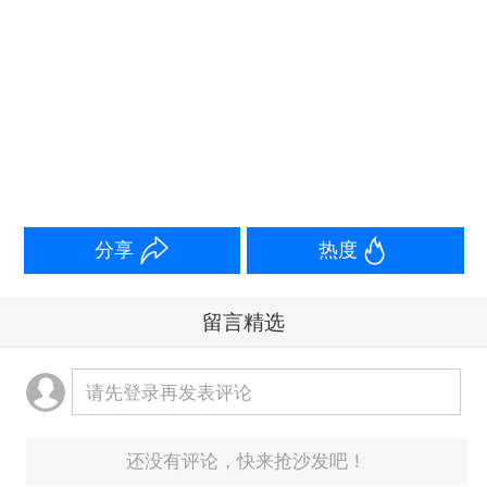
市公司四大关键板块，广泛集合监管部门、要素市
场、金融机构、科技企业等多元资源，精心搭建一
个高规格、深层次的对话交流平台。
分享
热度
留言精选
请先登录再发表评论
还没有评论，快来抢沙发吧！