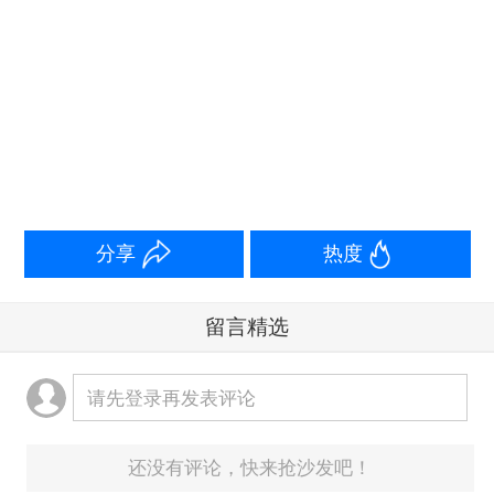
一座城市，一片麦田，一个产业，一家小店，一个
人，一则故事——你所能想象的每一个或宏大或细
微的视角，都会以多元而新鲜的媒体形态表达出
来。这些探索是经验的更新，更是未来的根基。现
在，请收下这份邀请函——和我们一起重新发现中
国。
分享
热度
留言精选
请先登录再发表评论
还没有评论，快来抢沙发吧！