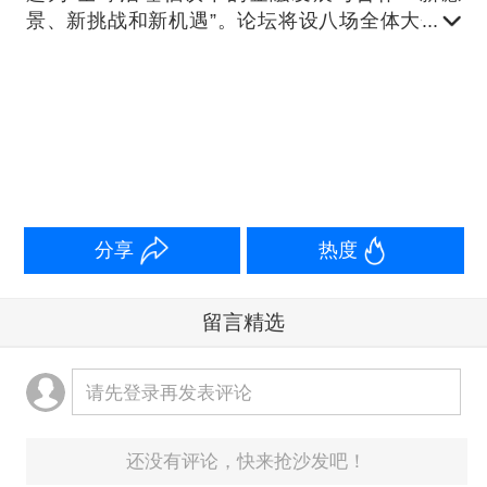
景、新挑战和新机遇”。论坛将设八场全体大会，
并围绕全球金融治理、资本市场改革、沪港金融协
同、科技金融、普惠金融与可持续金融等议题展开
讨论。第一财经为您全程直击。
分享
热度
留言精选
请先登录再发表评论
还没有评论，快来抢沙发吧！