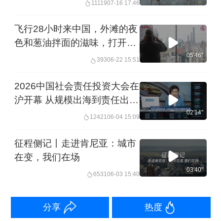
11119
07-16 17:46
飞行28小时来中国，外滩的夜
色和葱油拌面的滋味，打开了
他们探寻上海的味蕾
05'46''
393
06-22 15:51
2026中国社会责任投资大会在
沪开幕 从规模出海到责任出海
中企成为践行全球社会责任的
02'14''
12421
06-04 15:09
中坚力量
征程侧记丨走进肯尼亚：城市
在变，我们在场
03'40''
6531
06-03 15:40
分享
热度