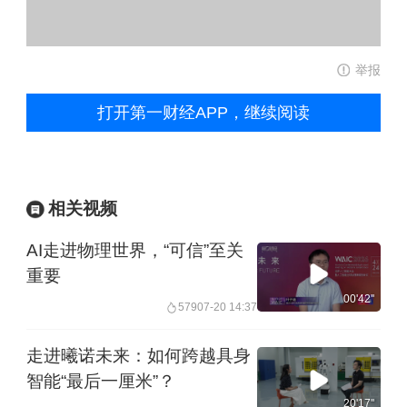
举报
打开第一财经APP，继续阅读
相关视频
AI走进物理世界，“可信”至关
重要
00'42''
579
07-20 14:37
走进曦诺未来：如何跨越具身
智能“最后一厘米”？
20'17''