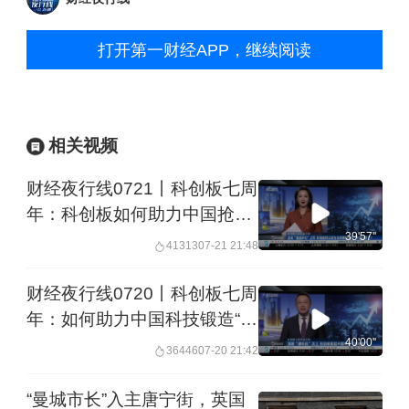
打开第一财经APP，继续阅读
相关视频
财经夜行线0721丨科创板七周
年：科创板如何助力中国抢占
全球资本配置高地
39'57''
41313
07-21 21:48
财经夜行线0720丨科创板七周
年：如何助力中国科技锻造“硬
脊梁”
40'00''
36446
07-20 21:42
“曼城市长”入主唐宁街，英国