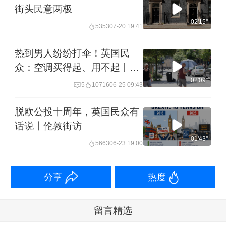
街头民意两极
02'15''
5353
07-20 19:41
热到男人纷纷打伞！英国民
众：空调买得起、用不起丨伦
敦街访
02'09''
5
10716
06-25 09:43
脱欧公投十周年，英国民众有
话说丨伦敦街访
01'43''
5663
06-23 19:00
分享
热度
留言精选