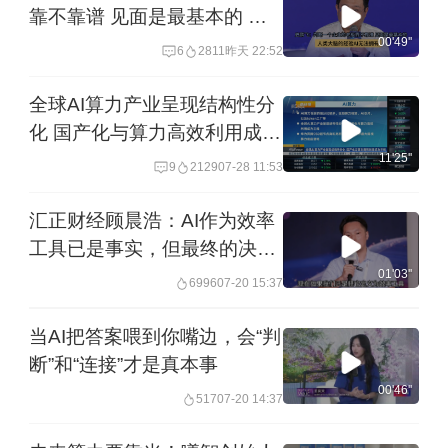
靠不靠谱 见面是最基本的 人
类大脑的经验AI无法拥有
00'49''
6
2811
昨天 22:52
全球AI算力产业呈现结构性分
化 国产化与算力高效利用成为
主线｜微研报
11'25''
9
2129
07-28 11:53
汇正财经顾晨浩：AI作为效率
工具已是事实，但最终的决策
和深度判断仍需要人来完成
01'03''
6996
07-20 15:37
当AI把答案喂到你嘴边，会“判
断”和“连接”才是真本事
00'46''
517
07-20 14:37