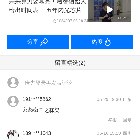
未来算力要靠光！曦智创始人
给出时间表 三五年内光芯片份
额将大幅上涨︱一探·活力中国
00'39''
10840
07-08 18:24
调研行
分享
热度
留言精选
(2)
请先登录再发表评论
191****5862
05-29 19:30
广东
👍👍👍国之栋梁
举报
回复
189****1643
05-16 15:19
四川