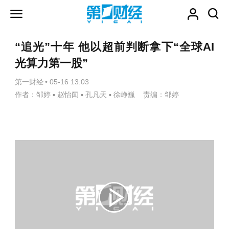
“追光”十年 他以超前判断拿下“全球AI
光算力第一股”
第一财经
•
05-16 13:03
作者：邹婷 ▪ 赵怡闻 ▪ 孔凡天 ▪ 徐峥巍 责编：邹婷