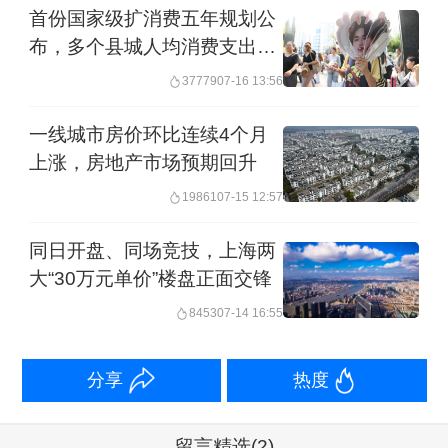
首份国家级扩消费五年规划公
布，多个县城人均消费支出赶
超一线城市
37779
07-16 13:56
一线城市房价环比连续4个月
上涨，房地产市场预期回升
19861
07-15 12:57
同日开盘、同场竞技，上海两
大“30万元单价”楼盘正面交锋
8453
07-14 16:55
分享
热度
留言精选
(2)