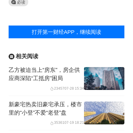
必读
打开第一财经APP，继续阅读
相关阅读
乙方被迫当上“房东”，房企供
应商深陷“工抵房”困局
23457
07-28 15:34
新豪宅热卖旧豪宅承压，楼市
里的“小登”不爱“老登”盘
35361
07-19 18:21