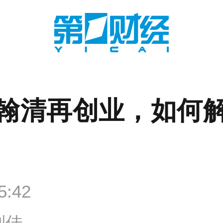
翰清再创业，如何
5:42
刘佳