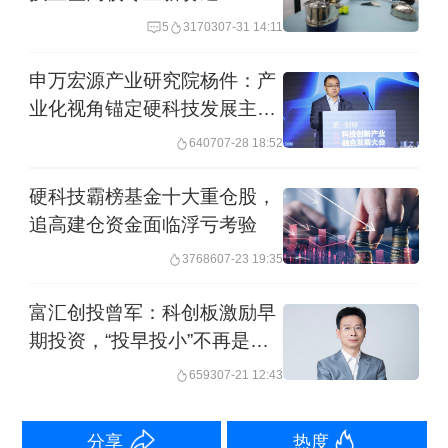
板对新产业新业态新技术的包容性，更
5
31703
07-31 14:11
好发挥资本市场功能，服务中国式现代
申万宏源产业研究院杨件：产
化大局。
业化视角锚定硬科技发展主线
详解四大核心赛道长期成长机
6407
07-28 18:52
证监会表示，将突出重点、远近结合，
遇
推出一揽子改革举措。特别是，针对市
硬科技霸榜基金十大重仓股，
追高建仓资金面临浮亏考验
场反映较为集中的新股发行高价超募、
37686
07-23 19:35
活跃并购重组市场、加强上市公司监管
等问题，"科创板8条"作出了相应安排，
富汇创投曾军：科创板激励早
期投资，“投早投小”不再是孤
既积极回应市场关切，也为下一步全面
勇者的冒险
6593
07-21 12:43
深化资本市场改革积累经验、创造条
件。
分享
热度