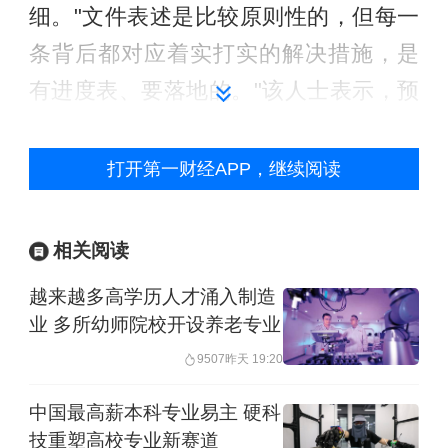
细。"文件表述是比较原则性的，但每一
条背后都对应着实打实的解决措施，是
有进度表、要落地的。"该人士表示，预
计在未来一段时间，相应的改革举措会
陆续以规则、政策或者案例等形式逐步
打开第一财经APP，继续阅读
落地。
相关阅读
8条30余项，项项要有措施落地
越来越多高学历人才涌入制造
证监会19日下午发布了《关于深化科创
业 多所幼师院校开设养老专业
板改革服务科技创新和新质生产力发展
9507
昨天 19:20
的八条措施》（即"科创板8条"），启动
中国最高薪本科专业易主 硬科
科创板新一轮深化改革，以期提升科创
技重塑高校专业新赛道